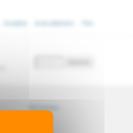
Actualités
Accès adhérents
Thot
Recherche
Rechercher
de
our
documents
Thot simulator