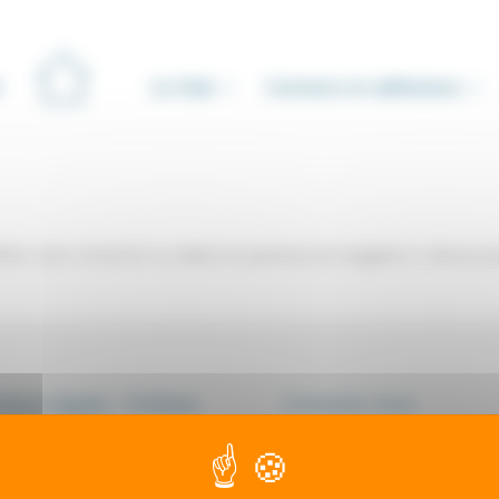
Le Club
Contacts et adhésions
iner votre recherche ou utilisez le panneau de navigation ci-dessus p
ions légales - Politique
Contactez-nous
onfidentialité