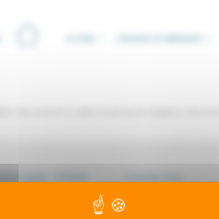
Le Club
Contacts et adhésions
iner votre recherche ou utilisez le panneau de navigation ci-dessus p
ions légales - Politique
Contactez-nous
onfidentialité