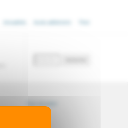
Actualités
Accès adhérents
Thot
Recherche
Rechercher
de
our
documents
Thot simulator