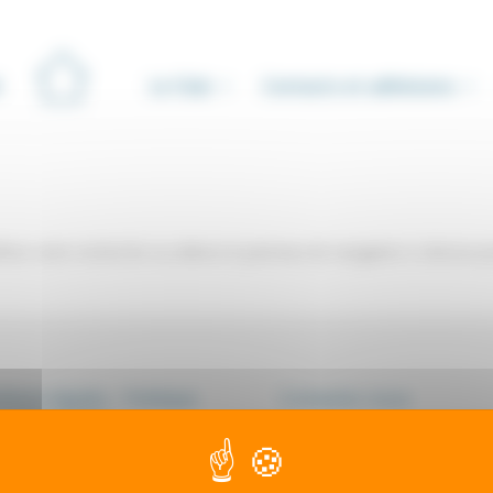
Le Club
Contacts et adhésions
iner votre recherche ou utilisez le panneau de navigation ci-dessus p
ions légales - Politique
Contactez-nous
onfidentialité