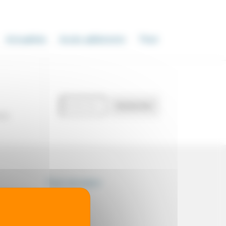
Actualités
Accès adhérents
Thot
Recherche
Rechercher
de
our
documents
Thot simulator