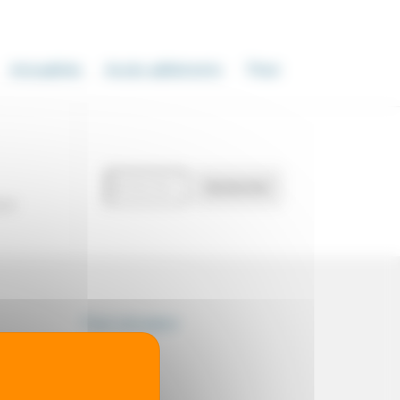
Actualités
Accès adhérents
Thot
Recherche
Rechercher
de
our
documents
Thot simulator