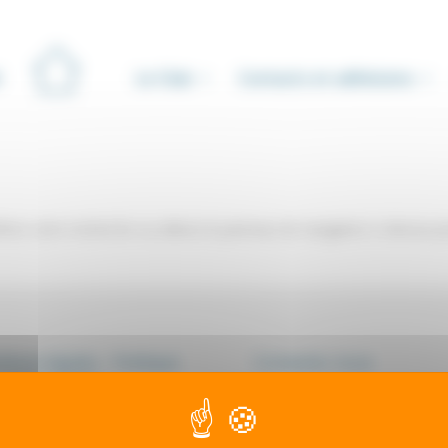
Le Club
Contacts et adhésions
iner votre recherche ou utilisez le panneau de navigation ci-dessus p
ions légales - Politique
Contactez-nous
onfidentialité