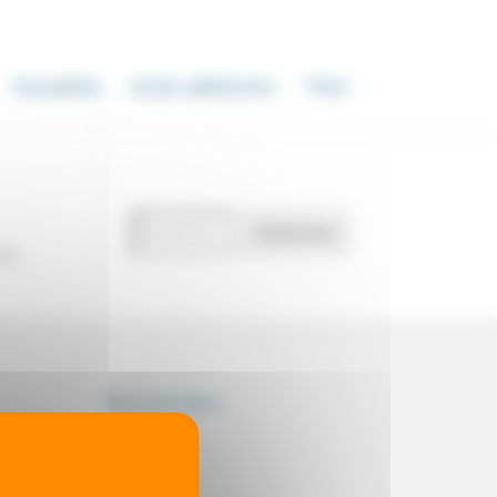
Actualités
Accès adhérents
Thot
Recherche
Rechercher
de
our
documents
Thot simulator