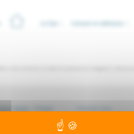
Le Club
Contacts et adhésions
iner votre recherche ou utilisez le panneau de navigation ci-dessus p
ions légales - Politique
Contactez-nous
onfidentialité