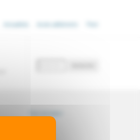
Actualités
Accès adhérents
Thot
Recherche
Rechercher
de
our
documents
Thot simulator