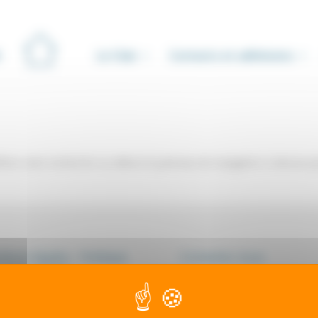
Le Club
Contacts et adhésions
iner votre recherche ou utilisez le panneau de navigation ci-dessus p
ions légales - Politique
Contactez-nous
onfidentialité