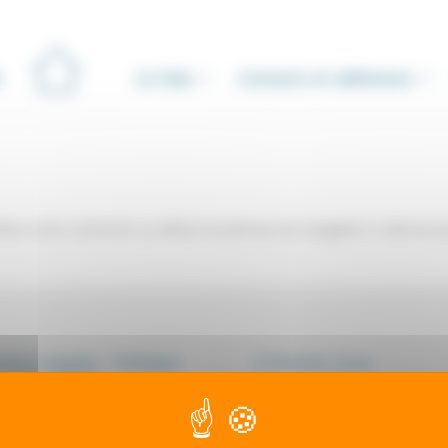
Le Club
Contacts et adhésions
iner votre recherche ou utilisez le panneau de navigation ci-dessus p
ions légales - Politique
Contactez-nous
onfidentialité