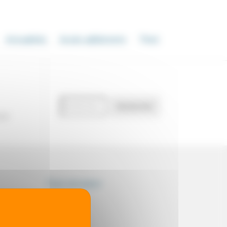
Actualités
Accès adhérents
Thot
Recherche
Rechercher
de
our
documents
Thot simulator