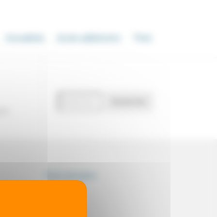
Actualités
Accès adhérents
Thot
Recherche
Rechercher
de
our
documents
Thot simulator