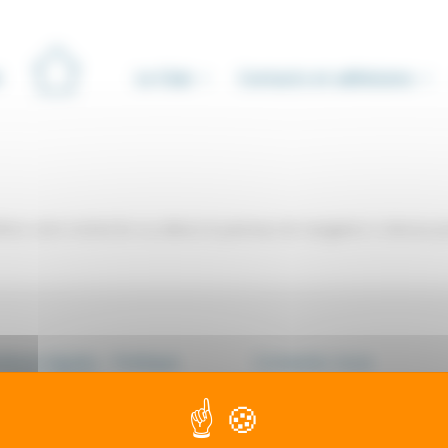
Le Club
Contacts et adhésions
iner votre recherche ou utilisez le panneau de navigation ci-dessus p
ions légales - Politique
Contactez-nous
onfidentialité