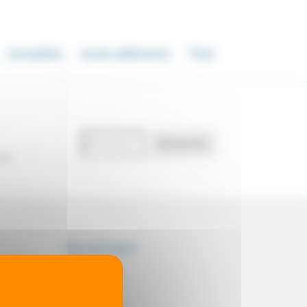
Actualités
Accès adhérents
Thot
Recherche
Rechercher
de
our
documents
Thot simulator