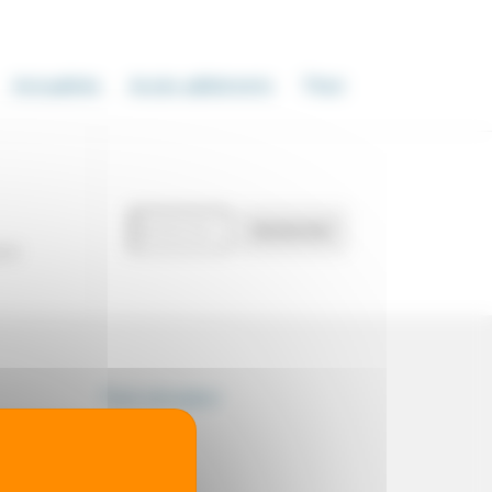
Actualités
Accès adhérents
Thot
Recherche
Rechercher
de
our
documents
Thot simulator