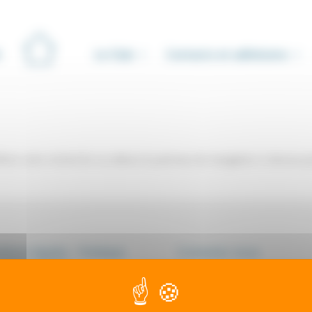
Le Club
Contacts et adhésions
iner votre recherche ou utilisez le panneau de navigation ci-dessus p
ions légales - Politique
Contactez-nous
onfidentialité