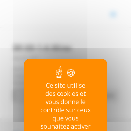
Panneau de gestion des cookies
BR 69-1-A Mirex
Mai 10, 2007
BR 69-1-A Mirex Synonymes : Béta-
Hexachlorocyclohexane (Béta-HCH) Béta-
Benzènehexachloride (Béta-BHC)
Ce site utilise
des cookies et
Recherche
Rechercher
de
vous donne le
documents
contrôle sur ceux
que vous
souhaitez activer