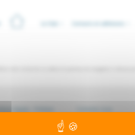
Le Club
Contacts et adhésions
iner votre recherche ou utilisez le panneau de navigation ci-dessus p
ions légales - Politique
Contactez-nous
onfidentialité