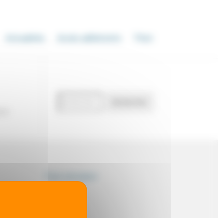
Actualités
Accès adhérents
Thot
Recherche
Rechercher
de
our
documents
Thot simulator