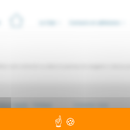
Le Club
Contacts et adhésions
iner votre recherche ou utilisez le panneau de navigation ci-dessus p
ions légales - Politique
Contactez-nous
onfidentialité