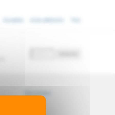
Actualités
Accès adhérents
Thot
Recherche
Rechercher
de
our
documents
Thot simulator